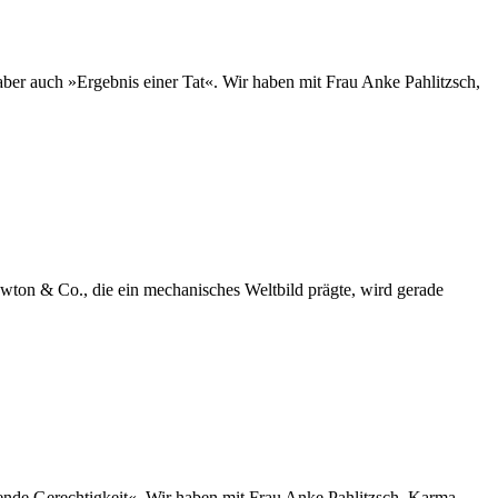
aber auch »Ergebnis einer Tat«. Wir haben mit Frau Anke Pahlitzsch,
ewton & Co., die ein mechanisches Weltbild prägte, wird gerade
hende Gerechtigkeit«. Wir haben mit Frau Anke Pahlitzsch, Karma-