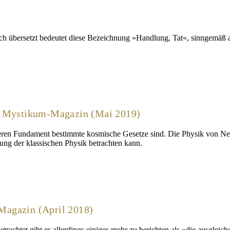
ich übersetzt bedeutet diese Bezeichnung »Handlung, Tat«, sinngemäß 
im Mystikum-Magazin (Mai 2019)
n, deren Fundament bestimmte kosmische Gesetze sind. Die Physik von N
ng der klassischen Physik betrachten kann.
Magazin (April 2018)
achtet gibt es allerdings einiges mehr zu berichten als »die ausgleic