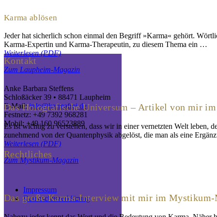
Karma ablösen
Jeder hat sicherlich schon einmal den Begriff »Karma« gehört. Wörtl
Karma-Expertin und Karma-Therapeutin, zu diesem Thema ein …
Weiterlesen (PDF)
Kontakt
Zum Laupheim-Magazin
Anke Barbara Steffens
Schloßäcker 39 •
88471 Laupheim
Das Holografische Universum – Artikel von mir 
E-Mail:
info@karmafrei.de
Festnetz: +49 7392 968281
Mobil: +49 160 96523889
Es ist wichtig zu verstehen, dass wir in einer vernetzten Welt lebe
zunehmend von der Quantenphysik abgelöst, die man als eine Ergänzu
Weiterlesen (PDF)
Rechtliches
Zum Mystikum-Magazin
Impressum
Das große Karma-Interview mit mir im Mystikum-
Datenschutzerklärung
Nahezu jeder kennt das Wort und die Bedeutung von Karma. Näher betr