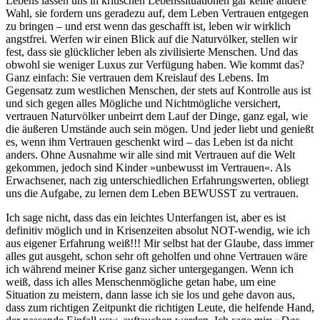
Lebens lassen uns in kritischen Lebenssituationen gar keine andere
Wahl, sie fordern uns geradezu auf, dem Leben Vertrauen entgegen
zu bringen – und erst wenn das geschafft ist, leben wir wirklich
angstfrei. Werfen wir einen Blick auf die Naturvölker, stellen wir
fest, dass sie glücklicher leben als zivilisierte Menschen. Und das
obwohl sie weniger Luxus zur Verfügung haben. Wie kommt das?
Ganz einfach: Sie vertrauen dem Kreislauf des Lebens. Im
Gegensatz zum westlichen Menschen, der stets auf Kontrolle aus ist
und sich gegen alles Mögliche und Nichtmögliche versichert,
vertrauen Naturvölker unbeirrt dem Lauf der Dinge, ganz egal, wie
die äußeren Umstände auch sein mögen. Und jeder liebt und genießt
es, wenn ihm Vertrauen geschenkt wird – das Leben ist da nicht
anders. Ohne Ausnahme wir alle sind mit Vertrauen auf die Welt
gekommen, jedoch sind Kinder »unbewusst im Vertrauen«. Als
Erwachsener, nach zig unterschiedlichen Erfahrungswerten, obliegt
uns die Aufgabe, zu lernen dem Leben BEWUSST zu vertrauen.
Ich sage nicht, dass das ein leichtes Unterfangen ist, aber es ist
definitiv möglich und in Krisenzeiten absolut NOT-wendig, wie ich
aus eigener Erfahrung weiß!!! Mir selbst hat der Glaube, dass immer
alles gut ausgeht, schon sehr oft geholfen und ohne Vertrauen wäre
ich während meiner Krise ganz sicher untergegangen. Wenn ich
weiß, dass ich alles Menschenmögliche getan habe, um eine
Situation zu meistern, dann lasse ich sie los und gehe davon aus,
dass zum richtigen Zeitpunkt die richtigen Leute, die helfende Hand,