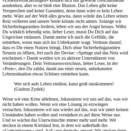
»Lebensversicherungen« können sich nur gewiefte Geschäftsleute
ausdenken, aber es ist bloß eine Illusion. Das Leben gibt keine
Versprechen und keine Garantien, denn dann wäre es kein Leben
mehr. Wäre auf der Welt alles gewiss, dann würde das Leben seinen
Reiz verlieren und unsere Seele könnte nicht atmen. Solange wir
Sicherheitsgarantien fordern, leben wir aus der Angst heraus. Willst
Du wirklich lebendig sein, lieber Leser, musst Du Dich auf das
Ungewisse einlassen. Damit meine ich auch die Gefühle, die
entstehen, wenn man sich ins Unbekannte wagt. Vertraue darauf,
dass es Dir einen Nutzen bringt, Dich ohne Sicherheitsgarantien
Neuem zu öffnen, frei nach der Devise: »Springe und das Netz wird
erscheinen.« Damit werden wir zu aktiven Unterstützern von
Veränderungen. Dein Vertrauensvorschuss, lieber Leser, ist der
»Preis«, den Du zahlst, damit aus einer neuen, unbekannten
Lebenssituation etwas Schönes entstehen kann.
Wer sich aufs Leben einlässt, kann groß rauskommen!
(Gudrun Zydek)
Wenn wir eine Krise ablehnen, fokussieren wir uns auf das, was wir
nicht haben wollen. Wenn wir eine Lösung zu erzwingen
versuchen, fokussieren wir uns wieder auf das, was wir unter keinen
Umständen haben wollen und verstärken es auf diese Weise nur.
Und so wächst das Unerwünschte immer mehr und mehr. Wir
stecken in einem Kreislauf fest, in dem wir außerhalb des
»Gottvertrauens« sind. Auf »gut deutsch« gesagt: Wir stecken dann