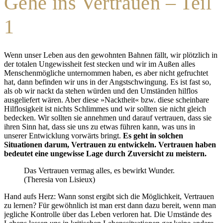
Gehe ins Vertrauen – Teil
1
Wenn unser Leben aus den gewohnten Bahnen fällt, wir plötzlich in
der totalen Ungewissheit fest stecken und wir im Außen alles
Menschenmögliche unternommen haben, es aber nicht gefruchtet
hat, dann befinden wir uns in der Angstschwingung. Es ist fast so,
als ob wir nackt da stehen würden und den Umständen hilflos
ausgeliefert wären. Aber diese »Nacktheit« bzw. diese scheinbare
Hilflosigkeit ist nichts Schlimmes und wir sollten sie nicht gleich
bedecken. Wir sollten sie annehmen und darauf vertrauen, dass sie
ihren Sinn hat, dass sie uns zu etwas führen kann, was uns in
unserer Entwicklung vorwärts bringt.
Es geht in solchen
Situationen darum, Vertrauen zu entwickeln. Vertrauen haben
bedeutet eine ungewisse Lage durch Zuversicht zu meistern.
Das Vertrauen vermag alles, es bewirkt Wunder.
(Theresia von Lisieux)
Hand aufs Herz: Wann sonst ergibt sich die Möglichkeit, Vertrauen
zu lernen? Für gewöhnlich ist man erst dann dazu bereit, wenn man
jegliche Kontrolle über das Leben verloren hat. Die Umstände des