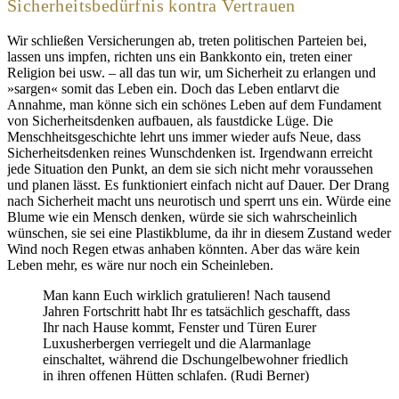
Sicherheitsbedürfnis kontra Vertrauen
Wir schließen Versicherungen ab, treten politischen Parteien bei,
lassen uns impfen, richten uns ein Bankkonto ein, treten einer
Religion bei usw. – all das tun wir, um Sicherheit zu erlangen und
»sargen« somit das Leben ein. Doch das Leben entlarvt die
Annahme, man könne sich ein schönes Leben auf dem Fundament
von Sicherheitsdenken aufbauen, als faustdicke Lüge. Die
Menschheitsgeschichte lehrt uns immer wieder aufs Neue, dass
Sicherheitsdenken reines Wunschdenken ist. Irgendwann erreicht
jede Situation den Punkt, an dem sie sich nicht mehr voraussehen
und planen lässt. Es funktioniert einfach nicht auf Dauer. Der Drang
nach Sicherheit macht uns neurotisch und sperrt uns ein. Würde eine
Blume wie ein Mensch denken, würde sie sich wahrscheinlich
wünschen, sie sei eine Plastikblume, da ihr in diesem Zustand weder
Wind noch Regen etwas anhaben könnten. Aber das wäre kein
Leben mehr, es wäre nur noch ein Scheinleben.
Man kann Euch wirklich gratulieren! Nach tausend
Jahren Fortschritt habt Ihr es tatsächlich geschafft, dass
Ihr nach Hause kommt, Fenster und Türen Eurer
Luxusherbergen verriegelt und die Alarmanlage
einschaltet, während die Dschungelbewohner friedlich
in ihren offenen Hütten schlafen. (Rudi Berner)