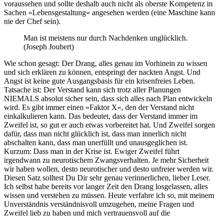
voraussehen und sollte deshalb auch nicht als oberste Kompetenz in
Sachen »Lebensgestaltung« angesehen werden (eine Maschine kann
nie der Chef sein).
Man ist meistens nur durch Nachdenken unglücklich.
(Joseph Joubert)
Wie schon gesagt: Der Drang, alles genau im Vorhinein zu wissen
und sich erklären zu können, entspringt der nackten Angst. Und
Angst ist keine gute Ausgangsbasis für ein krisenfreies Leben.
Tatsache ist: Der Verstand kann sich trotz aller Planungen
NIEMALS absolut sicher sein, dass sich alles nach Plan entwickeln
wird. Es gibt immer einen »Faktor X«, den der Verstand nicht
einkalkulieren kann. Das bedeutet, dass der Verstand immer im
Zweifel ist, so gut er auch etwas vorbereitet hat. Und Zweifel sorgen
dafür, dass man nicht glücklich ist, dass man innerlich nicht
abschalten kann, dass man unerfüllt und unausgeglichen ist.
Kurzum: Dass man in der Krise ist. Ewiger Zweifel führt
irgendwann zu neurotischem Zwangsverhalten. Je mehr Sicherheit
wir haben wollen, desto neurotischer und desto unfreier werden wir.
Diesen Satz solltest Du Dir sehr genau verinnerlichen, lieber Leser.
Ich selbst habe bereits vor langer Zeit den Drang losgelassen, alles
wissen und verstehen zu müssen. Heute verfahre ich so, mit meinem
Unverständnis verständnisvoll umzugehen, meine Fragen und
Zweifel lieb zu haben und mich vertrauensvoll auf die