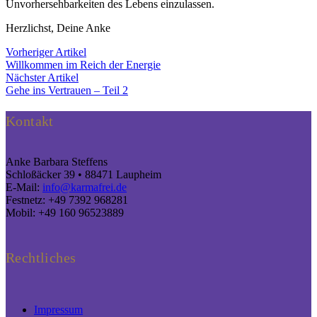
Unvorhersehbarkeiten des Lebens einzulassen.
Herzlichst, Deine Anke
Vorheriger Artikel
Willkommen im Reich der Energie
Nächster Artikel
Gehe ins Vertrauen – Teil 2
Kontakt
Anke Barbara Steffens
Schloßäcker 39 •
88471 Laupheim
E-Mail:
info@karmafrei.de
Festnetz: +49 7392 968281
Mobil: +49 160 96523889
Rechtliches
Impressum