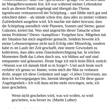
im Mangelbewusstsein fest. Ich war während meiner Lebenskrise
auch an diesem Punkt angelangt und übergab das Thema
irgendwann vertrauensvoll der Schöpfung – und fühlte mich gut und
erleichtert dabei – als stünde schon fest, dass alles zu meiner vollsten
Zufriedenheit ausgehen wird. Ich machte mir dabei bewusst, dass
die Schöpfung unendlich viele Planeten, Sonnen und Sterne, ganze
Galaxien, kreiert hat. Was sind angesichts dieser Tatsache schon
meine Probleme? Dieses »kampflose« Vorgehen bzw. Mitgehen mit
der Situation hat mich angstfreier gemacht. Seitdem bewerte ich
meine Lebensereignisse nicht nach Erfolg oder Misserfolg, sondern
habe es im Laufe der Zeit geschafft, eine innere Gewissheit zu
kultivieren, dass alles seine Daseinsberechtigung hat. In solchen
Momenten fließt das Leben durch uns, wir blühen auf und sind
entspannter und gelassener. Heute frage ich mich beim Blick zurück:
»Warum war ich damals bloß so in Sorge?« Und auch heute noch
verfahre ich genau so: Immer, wenn mich der Mut zu verlassen
droht, stoppe ich diese Gedanken und sage: »Liebes Universum, aus
dem ich hervorgegangen bin, hiermit übergebe ich Dir diese ganze
Angelegenheit.« Ich will dann nichts mehr erzwingen, nein, ich
lasse geschehen.
Wenn nicht geschehen wird, was wir wollen, so wird
geschehen, was besser ist. (Martin Luther)