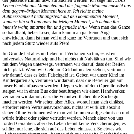
der passende Einfall usw. auftauchen werden. Ich sage mir:
»Das
Leben besteht aus Momenten und der folgende Moment entsteht aus
dem gegenwärtigen Moment heraus. Ich richte meine
Aufmerksamkeit nicht angstvoll auf den kommenden Moment,
sondern bin voll und ganz im jetzigen Moment, ich nehme ihn
intensiv wahr, umarme ihn und genieße ihn.«
Wenn man das Ganze
so handhabt, lieber Leser, dann kann man gar keine Angst
entwickeln, dann ist man voll und ganz im Vertrauen und traut sich
nach jedem Sturz wieder aufs Pferd.
Im Grunde hat alles im Leben mit Vertrauen zu tun, es ist ein
universales Naturprinzip und hat nichts mit Naivität zu tun. Sind wir
mit dem Wagen unterwegs, vertrauen wir darauf, dass der Reifen
nicht platzt. Wenn wir Geld am Geldautomaten ziehen, vertrauen
wir darauf, dass es kein Falschgeld ist. Geben wir unser Kind im
Kindergarten ab, vertrauen wir darauf, dass die Betreuer gut auf
unser Kind aufpassen werden. Liegen wir auf dem Operationstisch,
steigen wir in einen Bus oder beauftragen wir einen Handwerker,
vertrauen wir darauf, dass die Verantwortlichen ihre Sache gut
machen werden. Wir sehen also: Alles, worauf man sich einlässt,
erfordert einen Vertrauensvorschuss, nichts ist wirklich absolut
sicher. Ohne Vertrauen wäre man vollkommen aufgeschmissen und
würde früher oder später verrückt werden. Manch einer von uns
fordert Garantien, aber das Leben kennt keine Versicherungen, es
schützt nur jene, die sich auf das Leben einlassen. So etwas wie