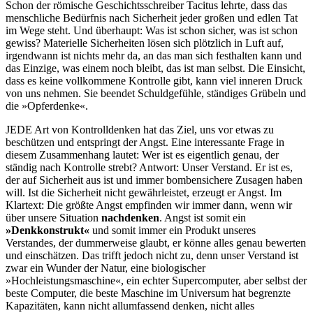
Schon der römische Geschichtsschreiber Tacitus lehrte, dass das
menschliche Bedürfnis nach Sicherheit jeder großen und edlen Tat
im Wege steht. Und überhaupt: Was ist schon sicher, was ist schon
gewiss? Materielle Sicherheiten lösen sich plötzlich in Luft auf,
irgendwann ist nichts mehr da, an das man sich festhalten kann und
das Einzige, was einem noch bleibt, das ist man selbst. Die Einsicht,
dass es keine vollkommene Kontrolle gibt, kann viel inneren Druck
von uns nehmen. Sie beendet Schuldgefühle, ständiges Grübeln und
die »Opferdenke«.
JEDE Art von Kontrolldenken hat das Ziel, uns vor etwas zu
beschützen und entspringt der Angst. Eine interessante Frage in
diesem Zusammenhang lautet: Wer ist es eigentlich genau, der
ständig nach Kontrolle strebt? Antwort: Unser Verstand. Er ist es,
der auf Sicherheit aus ist und immer bombensichere Zusagen haben
will. Ist die Sicherheit nicht gewährleistet, erzeugt er Angst. Im
Klartext: Die größte Angst empfinden wir immer dann, wenn wir
über unsere Situation
nachdenken
. Angst ist somit ein
»Denkkonstrukt«
und somit immer ein Produkt unseres
Verstandes, der dummerweise glaubt, er könne alles genau bewerten
und einschätzen. Das trifft jedoch nicht zu, denn unser Verstand ist
zwar ein Wunder der Natur, eine biologischer
»Hochleistungsmaschine«, ein echter Supercomputer, aber selbst der
beste Computer, die beste Maschine im Universum hat begrenzte
Kapazitäten, kann nicht allumfassend denken, nicht alles